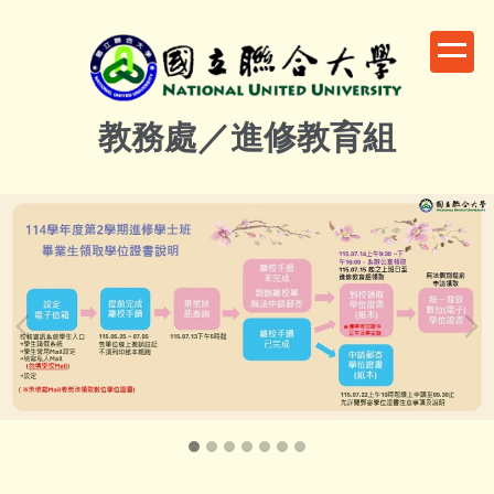
跳
到
主
要
內
教務處／進修教育組
容
區