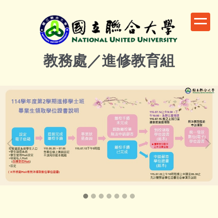
跳
到
主
要
內
教務處／進修教育組
容
區